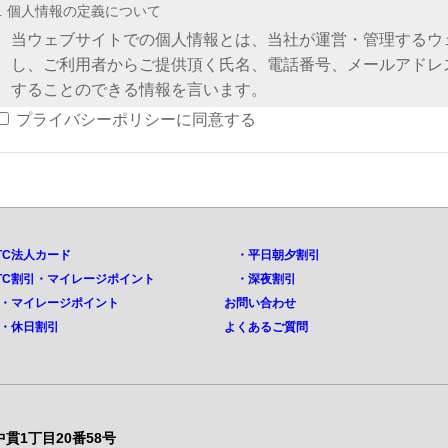
1. 個人情報の定義について
当ウェブサイトでの個人情報とは、当社が運営・管理するウ
し、ご利用者からご提供頂く氏名、電話番号、メールアドレ
することのできる情報を言います。
プライバシーポリシーに同意する
2. 個人情報の取得と使用目的について
個人情報の取得と利用の目的および活用範囲は以下の通りで
・お問合せに対するご回答
・当社の商品、サービスのご案内
・お客さま満足度調査等のアンケートのご依頼
TC法人カード
・平日朝夕割引
・年賀状、事務所移転、異動等のご案内
TC割引・マイレージポイント
・深夜割引
・その他、お客さま等に事前にお知らせし、ご同意いただいた
マイレージポイント
お問い合わせ
3. 個人情報の管理について
・休日割引
よくあるご質問
ご利用者からご提供頂いた個人情報は、ご利用者ご本人の同
することは、原則いたしません。
提供先・提供情報内容を特定したうえで、ご利用の同意を得た
（法律の適用を受ける場合、法的効力のある要求は除きます。
中貫1丁目20番58号