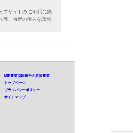
ェブサイトの ご利用に際
ス等、特定の個人を識別
す。
MIP事業協同組合の共済事業
トップページ
目的での利用
プライバシーポリシー
サイトマップ
意を得ずに第三者に開示
場合に限り、開示します。
）